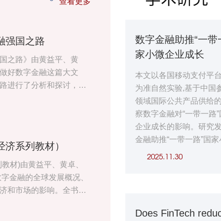
查看更多
数字金融助推“一带
融强国之路
家小微企业成长
国之路》由黄益平、黄
做好数字金融这篇大文
本文以各国移动支付平
路进行了分析和探讨，指
为准自然实验,基于中国
条数字化的金融强国之
领域国际公共产品供给的
察数字金融对“一带一路
企业成长的影响。研究发
金融助推“一带一路”国
经济系列教材）
成长水平提升9.35%,且
2025.11.30
列教材)由黄益平、黄卓、
中国通信项目援助增加
数字金融的全球发展概况、
原因在于中国通信项目
济和市场的影响。全书分
扩大国际公共产品供给,
1章为导论，介绍数字金融
带一路”受援国信息基础
Does FinTech redu
讨论数字金融的国际发展格
进而通过“质量效应”与“