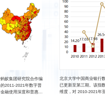
disparities in loan-to-val
between local and nonlo
borrowers without exace
default differentials. Not
discretionary adjustmen
by loan officers remain 
In contrast, advisory cre
alone exhibit no discerni
reducing effects. Our stu
among the first to demon
that automation and cho
architecture – specificall
北京大学中国商业银行
与蚂蚁集团研究院合作编
nudging via algorithmic 
已更新至第三期。该指
2011-2021年数字普
– is more effective than
information provision in
维度，对 2010-20
字金融使用深度和普惠金
combating discriminatio
最终进入指数排名的银行共
员包括：郭峰、王靖一、
promoting financial inclu
份制银行，以及 128 