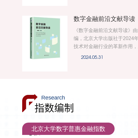
局，涵盖其总体趋势、区域发
析各地案例。第3-11章聚焦
数字金融前沿文献导读
付、征信、信贷、供应链金融
货币等，探讨其发展历程、创
《数字金融前沿文献导读》由
特别关注中国经验，如中国的
编，北京大学出版社于2024
科技信贷案例。第12-14章
技术对金融行业的革新作用，
分析与治理、监管政策及测度方
金融领域的最新研究成果。
2024.05.31
金融对金融市场和经济发展的
政策传导，再到收入差距和数
融的潜力与挑战。 本书以翔
数字金融的研究框架，可作为
本科生教材，也可作为从业者
Research
题的参考书。
指数编制
北京大学数字普惠金融指数