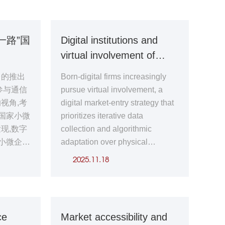
一路”国
Digital institutions and
virtual involvement of
born-digital firms
台的推出
Born-digital firms increasingly
参与通信
pursue virtual involvement, a
视角,考
digital market-entry strategy that
”国家小微
prioritizes iterative data
现,数字
collection and algorithmic
家小微企业
adaptation over physical
该效应随
expansion. We measure virtual
2025.11.18
而增强。
involvement by the number of
援助通过
unique digital advertisements
提高了“一
and define it as the intensity of a
设施水平,
firm’s digital experimentation to
ce
Market accessibility and
成本效
collect user data, train