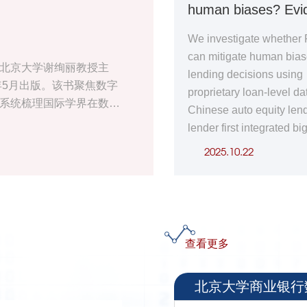
human biases? Evi
展及关键影响因素，并分
应”增强小微企业技术可
from advisory vs.
不同业务模式，包括数字支
数字金融发展中的数字
We investigate whether
、财富管理、保险和数字
外,数字金融通过改善融
automated FinTechs
can mitigate human bias
新技术及监管挑战；其中
优化社会信用环境和提
北京大学谢绚丽教授主
lending
lending decisions using
数字支付、个人征信和大
置效率促进小微企业成长
年5月出版。该书聚焦数字
proprietary loan-level da
着重论述数字金融中的大数据
制在受援国更为显著。
系统梳理国际学界在数字
Chinese auto equity len
法。第15-16章探讨数字
lender first integrated bi
影响，从交易成本到宏观
credit scoring as an advi
字鸿沟，全面分析数字金
2025.10.22
to enhance its traditiona
实的案例和数据分析构建了
model, subsequently
高等院校经济金融类专业
transitioning to algorithm
深入了解数字金融前沿问
decision-making with op
human override. Our fin
查看更多
reveal that cognitive bia
decrease significantly w
北京大学商业银行
officers use algorithmic 
decisions, substantially