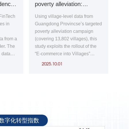
dence
poverty alleviation:
及性,弥合
algorithms, and enable
Evidence from China
鸿沟。此
continuous learning through a
 FinTech
Using village-level data from
资环境、
recursive feedback loop. Using a
 in
es in
Guangdong Provincse’s targeted
升资金配
novel panel dataset covering 194
poverty alleviation campaign
,这些机
US and Chinese born-digital
ta from a
(covering 13,802 villages), this
firms across 33 countries from
der. The
study exploits the rollout of the
2016 to 2022, our empirical
g data
“E-commerce into Villages”
analysis finds that stringent host-
sory tool
program as a quasi-natural
country digital privacy regulation
2025.10.01
l lending
experiment and applies a
significantly reduces virtual
staggered difference-in-
involvement. This negative
ic
differences strategy to assess
influence is weakened in larger
tional
how improved market
digital markets, for firms from
dings
accessibility affects the
home countries with robust
ses
orientation and effectiveness of
digital regulatory regimes, and
hen loan
poverty alleviation. Results show
when firms receive positive
数字化转型指数
lending
that the program significantly
public sentiment. These results
 reducing
enhances poverty reduction