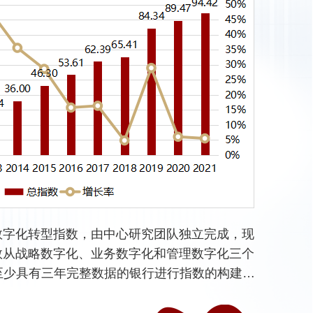
extend institutional theory and
ue ratios
outcomes. Mechanism analysis
non-traditional entry mode
cal
reveals that enhanced market
research by introducing virtual
rbating
access shifts policy emphasis
involvement as a new dimension
ably, the
toward development-oriented
of international strategy under
ts made
approaches and away from
regulatory constraints. For
modest.
subsistence-based support,
policymakers and managers, our
dit scores
thereby stimulating the
study offers actionable guidance:
ble bias-
aspirations and productive
strict privacy rules protect user
dy is
behavior of the rural poor.
welfare, but supportive market
strate
Heterogeneity analysis further
conditions and regulatory
ice
indicates stronger effects in
experience are critical to
y,
villages with more cadres from
sustaining data-driven
数字化转型指数，由中心研究团队独立完成，现
defaults
enterprises or developed cities,
innovation. Policymakers should
数从战略数字化、业务数字化和管理数字化三个
 mere
and in less-developed areas.
balance user protection with
Finally, evidence suggests that
21年至少具有三年完整数据的银行进行指数的构建。
market dynamism, while firms
n and
improving market accessibility—
 246 家，包括全部 6 大国有银行，12 家股
should leverage large markets
sion.
emphasizing capacity building
家城市商业银行、54家农村商业银行，29家外资银