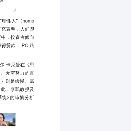
性人"（homo
量研究表明，人们即
策中，投资者倾向
贷款；IPO 路
尔·卡尼曼在《思
动、无需努力的直
2）则是缓慢、需
基于此，李凯教授及
系统2的审慎分析