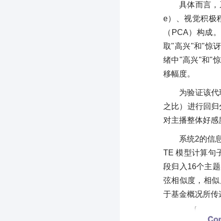
具体而言，系统
e）、视觉积极程度
（PCA）构成
取"高兴"和"惊
绪中"高兴"和"
移幅度。
为验证该代
之比）进行回归分
对主播整体好感
系统2的信息
TE 模型计算句
段归入16个主
弦相似度，相似度
于基金概况所传