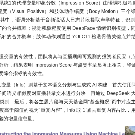
1的代理变量印象分数（Impression Score）由语调积极程度（Vo
（Visual Positive）和肢体动作幅度（Body Motion）
。其中，语调分析基于音频说话人日志片段提取声学特征，识
讶"的合并概率；视觉积极程度使用 DeepFace 情绪识别模型
惊讶"的合并概率；肢体动作则通过 YOLO11 检测骨骼关键点
理变量的有效性，团队将其与直播期间可观测的投资者反应（
析，结果表明 Impression Score 与点赞率呈显著正相关，
度综合指标的有效性。
变量（Info）则基于文本语义分割与生成式 AI 构建：首先使用
子间语义相似度对直播转录文本进行分块，再通过 DeepSeek
题类别；最后，将各主题片段与天天基金网"基金概况"页中对应
高于阈值的视为"重复内容"，Info 取 1 减去重复内容占比
递的增量信息量。