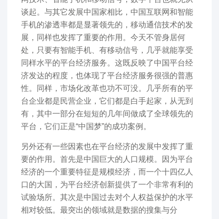
谈起。与其它发展中国家相比，中国互联网和智能
手机的渗透率都是显著领先的，移动通信技术的发
展，同样也发挥了重要的作用。今天不管身居何
处，只要有智能手机、有移动信号，几乎就能享受
同样水平的平台经济服务。这既反映了中国平台经
济发达的程度，也体现了平台经济服务很强的普惠
性。同样，市场化改革也功不可没。几乎所有的平
台企业都是民营企业，它们都是白手起家，从无到
有，其中一部分在短短的几年间做成了全球领先的
平台，它们正是“中国梦”的成功案例。
另外还有一些因素也在平台经济的发展中发挥了重
要的作用。首先是中国巨大的人口规模。因为平台
经济的一个重要特征是规模经济，而一个十四亿人
口的大国，为平台经济创新提供了一个非常有利的
试验场所。其次是中国过去对个人权益保护的水平
相对较低。最突出的领域就是数据的搜集与分