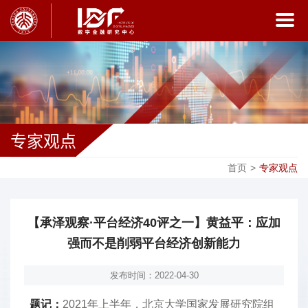
专家观点
首页
>
专家观点
【承泽观察·平台经济40评之一】黄益平：应加
强而不是削弱平台经济创新能力
发布时间：2022-04-30
题记：
2021年上半年，北京大学国家发展研究院组