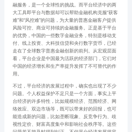
融服务，是一个全球性的挑战。而平台经济中的两
大工具即平台与数据却可以帮助金融机构克服“获客
难”和“风控难”的问题，为大量的普惠金融客户提供
风险可控、商业可持续的金融服务。正是基于平台
的优势，中国的一些数字金融业务，特别是移动支
付、线上投资、大科技信贷和央行数字货币，已经
走在了全球数字普惠金融创新的前列。从宏观层面
看，平台企业是中国最为活跃的经济部门，它们对
中国的经济增长和生产率提升发挥了不可替代的作
用。
不过，平台经济的发展过程中，确实也出现了不少
问题。个人权益保护不足只是一个方面，事实上平
台经济的许多特性，比如规模经济、范围经济、网
络效应、双边市场等，既可以带来好的回报，也可
能造成新的问题，比如垄断现象、反竞争行为、歧
视性定价、财富高度集中和影响社会秩序等。这些
问题若不能及时得到纠正，不但平台经济发展很容