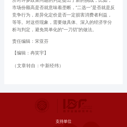
济对许多政策问题的判定提出了新的挑战，比如，
市场份额高是否就意味着垄断，“二选一”是否就是反
竞争行为，差异化定价是否一定损害消费者利益，
等等。对这些现象，需要做具体、深入的经济学分
析与判定，避免简单化的“一刀切”的做法。
责任编辑：宋亚芬
【编辑：冉笑宇】
（文章转自：中新经纬
）
支持单位