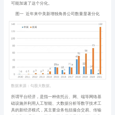
可能加速了这个分化。
图一 近年来中美新增独角兽公司数量显著分化
数据来源：
勾股
大数据。
所谓平台经济，是指一种依托云、网、端等网络基
础设施并利用人工智能、大数据分析等数字技术工
具的新经济模式，其主要业务包括撮合交易、传输