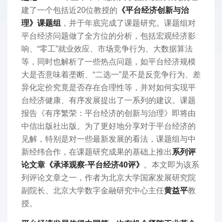
建了一个包括近20位教授的
《平台经济创新与治
理》
课题组
，并于年底完成了课题研究。课题组对
平台经济问题做了全方位的分析，包括宏观经济影
响、“零工”就业效应、市场竞争行为、大数据算法
等，同时也解析了一些热点问题，如平台经济规模
大是否意味着垄断、“二选一”是不是反竞争行为、差
异化定价究竟是否存在合理性等，并对如何实现平
台经济健康、有序发展提出了一系列的建议。课题
报告《有序繁荣：平台经济的创新与治理》即将由
中信出版社出版。为了更好地分享对于平台经济的
见解，特别是对一些最新发展的看法，课题组与中
新经纬合作，在课题研究成果的基础上推出
系列评
论文章
《承泽观察·平台经济40评》
。本文即为该系
列评论文章之一，作者为北京大学国家发展研究院
副院长、北京大学数字金融研究中心主任
黄益平
教
授。