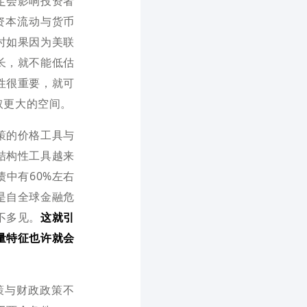
定会影响投资者
境资本流动与货币
时如果因为美联
长，就不能低估
性很重要，就可
取更大的空间。
策的价格工具与
结构性工具越来
中有60%左右
是自全球金融危
不多见。
这就引
量特征也许就会
。
策与财政政策不