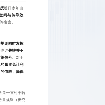
授
近日参加由
空间与传导效
评发言。
量规则同时发挥
，也许
关键并不
政策信号
。对于
，尽量避免让利
策的依赖，降低
币政策一直处于转
数量规则（麦克