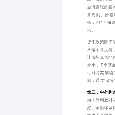
金流紧张的困
量规则、价格
张，但4月份
求。
货币政策除了
从这个角度看
让市场真切地
常小， 5个基
可能将其解读
期，通过“政
第三，中外利
为中外利差对
好、金融体系