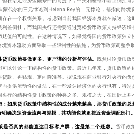
。但在给定经济金融条件的前提下，中美利差缩小甚至倒挂肯
蒙代尔的三元悖论到Helena Rey的二元悖论，都指向跨
间存在一个权衡关系。考虑到当前我国经济本身就在减速，这
美利差倒挂，而我国央行还需要通过宽松货币政策支持经济增
币贬值的可能性。在这种情况下，如果觉得国内货币政策独立
跨境资本流动方面采取一些限制性的措施，为货币政策调整争
性货币政策要做更多、更严谨的分析与评估。
既然讨论货币政
能可以讨论一下结构性的货币政策。最近几年来，货币政策的
再贷款、再贴现、定向降准等。据说现在商业银行对央行的负债
定向提供流动性的做法，在一些发达经济体的央行也有，特别
国央行的结构性货币政策的种类之多、规模之大，在国际上并
虑：如果货币政策中结构性的成分越来越高，那货币政策的总
行明确决定资金流向与规模，其功能也就更接近资金调配部门
策是否真的都能直达目标客户群，这是第二个疑虑。
货币政