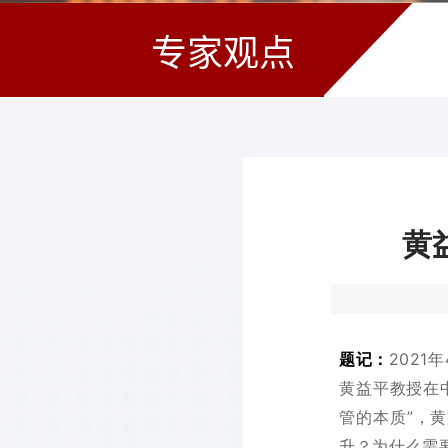
专家观点
黄
题记：
2021
黄益平教授在
管的本质”，
升？为什么需