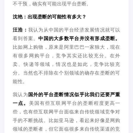
不干预，确实有可能出现平台垄断。
沈艳：出现垄断的可能性有多大？
汪浩：
我认为从中国的平台经济发展情况就可以
看到答案。
中国的大多数平台并没有形成垄断。
比如网上购物，原来是阿里巴巴一家独大，现在
有很多网购平台，竞争其实还比较充分。在外
卖、快递等领域，情况也是如此，竞争比较充
分。当然也不排除在个别领域的确存在垄断的可
能性。
我认为
国外的平台垄断情况似乎比我们还要严重
一点。
美国有些互联网平台的垄断程度更高一
些，也有些互联网平台面临来自传统领域竞争对
手的不断挑战。比如亚马逊，看起来好像是网购
领域的垄断者，但它面临很多来自传统渠道的竞