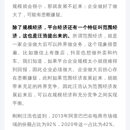
规模就会很小，那就发展不起来；企业做好了做
大了，可能有垄断嫌疑。
除了规模经济，平台经济还有一个特征叫范围经
济，这也是汪浩提出来的。
所谓范围经济，就是
一家企业做大后可以跨界做业务，这个现象很普
遍。比如微信上有微店，抖音也想做外卖和约
车。我们知道，如果平台企业规模太小就很难得
到回报，因此企业必须做大。企业做大后担心存
在垄断嫌疑，此时如果范围经济发展起来，就能
带来充足的跨界竞争。因此汪浩认为范围经济发
展起来后，可以在规模经济和充分竞争之间实现
平衡。
刚刚汪浩也提到，2013年阿里巴巴在电商市场领
域的份额占比为92%，2020年这一占比为42%。