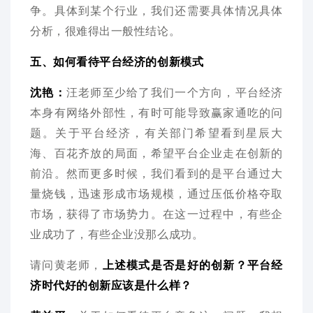
争。具体到某个行业，我们还需要具体情况具体
分析，很难得出一般性结论。
五、如何看待平台经济的创新模式
沈艳：
汪老师至少给了我们一个方向，平台经济
本身有网络外部性，有时可能导致赢家通吃的问
题。关于平台经济，有关部门希望看到星辰大
海、百花齐放的局面，希望平台企业走在创新的
前沿。然而更多时候，我们看到的是平台通过大
量烧钱，迅速形成市场规模，通过压低价格夺取
市场，获得了市场势力。在这一过程中，有些企
业成功了，有些企业没那么成功。
请问黄老师，
上述模式是否是好的创新？平台经
济时代好的创新应该是什么样？