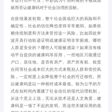
常运行功不可没，不必因为个别时候的卡顿或瑕
疵而否认健康码对于社会治理的贡献。
在疫情暴发初期，整个社会面临巨大的风险和不
确定性，社会的信任网也变得非常脆弱。如果依
赖传统制度和方法来管控这一风险，比如四处奔
波开具行动轨迹证明或健康证明非常困难。哪些
人群是安全的？哪些人可能被感染？如果没有移
动平台提供的健康码等应用，一些地区只能通过
户口、居住地、是否有房产、房产所有权、租赁
合同等社会成本巨大的方式来甄别人群和管控风
险，一定程度上会降低整个社会的可迁移性。所
以健康码是以一种相对成本最低、较为公平的方
式在短时间内重建了社会信任的现代治理机制，
从这个意义上说，无论从技术还是人文角度，健
康码是一项了不起的发明。而这些关键应用的底