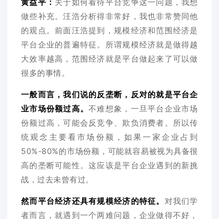
黄益平：
关于如何看待平台竞争这一问题，我想
做些补充。汪浩分析得非常好，我也非常赞同他
的观点。前面汪浩提到，规模经济和范围经济是
平台企业的普遍特征。所谓规模经济就是做得越
大效率越高，范围经济就是平台做起来了可以做
很多的事情。
一般而言，我们说的反垄断，反对的就是平台企
业市场份额过高。
不难想象，一旦平台企业市场
份额过高，可能会反竞争、欺负消费者。所以传
统观念主要看市场份额，如果一家企业占到
50%-80%的市场份额，可能就容易被视为具备很
高的垄断可能性。这应该是平台企业遇到的新挑
战，过去未曾有过。
然而平台经济还具有规模经济的特征。
对我们学
者而言，就遇到一个两难问题，企业做得不好，