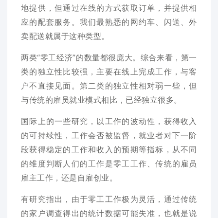
地提供，但通过在线的方式获取订单，并提供相
应的配套服务。我们最熟悉的网约车、闪送、外
卖配送就属于这种类型。
两类“零工经济”的数量都很庞大。综合来看，第一
类的独立性比较强，主要在线上完成工作，与客
户不直接见面。第二类的独立性相对弱一些，但
与传统的雇员就业模式相比，已经独立很多。
国际上的一些研究，以工作的波动性，获得收入
的可持续性，工作会否被监督，就业者对下一阶
段获得稳定的工作和收入的预期等指标，从不同
的维度判断人们的工作是零工工作、传统的雇员
雇主工作，还是自雇创业。
有研究指出，由于零工工作极为灵活，通过传统
的家户调查得出的统计数据可能失准，也就是说