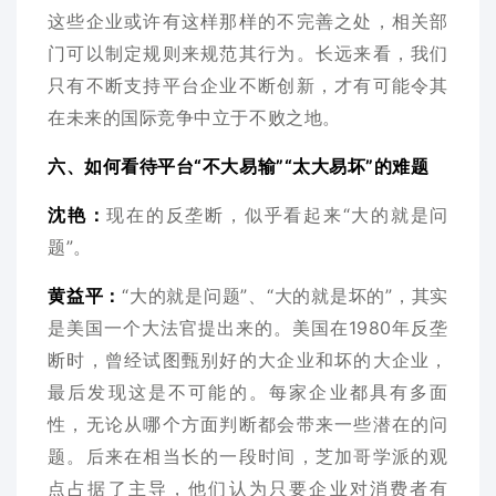
这些企业或许有这样那样的不完善之处，相关部
门可以制定规则来规范其行为。长远来看，我们
只有不断支持平台企业不断创新，才有可能令其
在未来的国际竞争中立于不败之地。
六、如何看待平台“不大易输”“太大易坏”的难题
沈艳：
现在的反垄断，似乎看起来“大的就是问
题”。
黄益平：
“大的就是问题”、“大的就是坏的”，其实
是美国一个大法官提出来的。美国在1980年反垄
断时，曾经试图甄别好的大企业和坏的大企业，
最后发现这是不可能的。每家企业都具有多面
性，无论从哪个方面判断都会带来一些潜在的问
题。后来在相当长的一段时间，芝加哥学派的观
点占据了主导，他们认为只要企业对消费者有