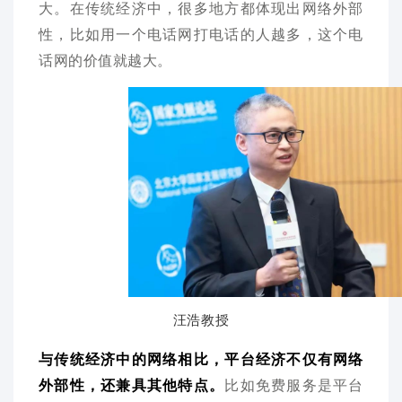
大。在传统经济中，很多地方都体现出网络外部
性，比如用一个电话网打电话的人越多，这个电
话网的价值就越大。
汪浩教授
与传统经济中的网络相比，平台经济不仅有网络
外部性，还兼具其他特点。
比如免费服务是平台