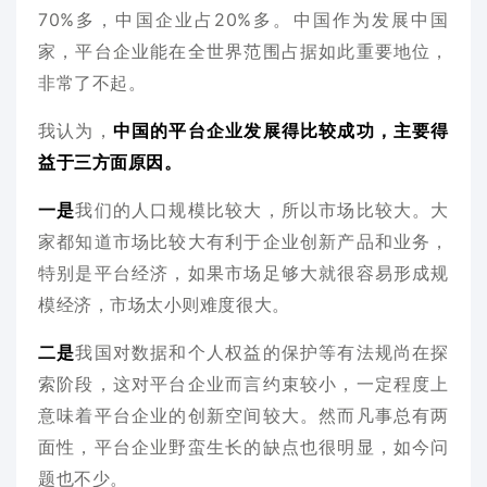
70%多，中国企业占20%多。中国作为发展中国
家，平台企业能在全世界范围占据如此重要地位，
非常了不起。
我认为，
中国的平台企业发展得比较成功，主要得
益于三方面原因。
一是
我们的人口规模比较大，所以市场比较大。大
家都知道市场比较大有利于企业创新产品和业务，
特别是平台经济，如果市场足够大就很容易形成规
模经济，市场太小则难度很大。
二是
我国对数据和个人权益的保护等有法规尚在探
索阶段，这对平台企业而言约束较小，一定程度上
意味着平台企业的创新空间较大。然而凡事总有两
面性，平台企业野蛮生长的缺点也很明显，如今问
题也不少。