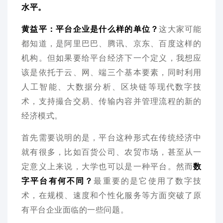
水平。
黄益平：
平台企业是什么样的单位？
这大家可能
都知道，是阿里巴巴、腾讯、京东、百度这样的
机构。但如果要给平台经济下一个定义，我想应
该是依托于云、网、端三个基本要素，同时利用
人工智能、大数据分析、区块链等现代数字技
术，支持撮合交易、传输内容并管理流程的新的
经济模式。
首先需要说明的是，平台这种形式在传统经济中
就有很多，比如百货公司、农贸市场，甚至从一
定意义上来说，大学也可以是一种平台。然而
数
字平台有何不同？
最重要的是它使用了数字技
术，在规模、速度和个性化服务等方面突破了原
有平台企业面临的一些问题。