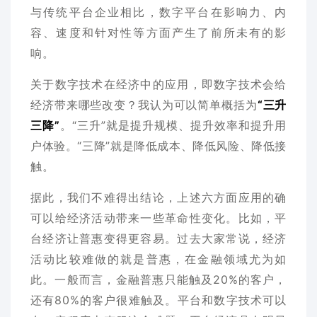
与传统平台企业相比，数字平台在影响力、内
容、速度和针对性等方面产生了前所未有的影
响。
关于数字技术在经济中的应用，即数字技术会给
经济带来哪些改变？我认为可以简单概括为
“三升
三降”
。“三升”就是提升规模、提升效率和提升用
户体验。“三降”就是降低成本、降低风险、降低接
触。
据此，我们不难得出结论，上述六方面应用的确
可以给经济活动带来一些革命性变化。比如，平
台经济让普惠变得更容易。过去大家常说，经济
活动比较难做的就是普惠，在金融领域尤为如
此。一般而言，金融普惠只能触及20%的客户，
还有80%的客户很难触及。平台和数字技术可以