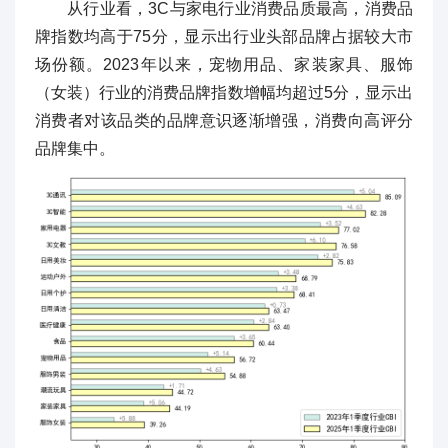
从行业看，3C与家电行业消费品质最高，消费品
牌指数均高于75分，显示出行业头部品牌占据较大市
场份额。2023年以来，宠物用品、家装家具、服饰
（女装）行业的消费品牌指数增幅均超过5分，显示出
消费者对该品类的品牌意识逐渐增强，消费向高评分
品牌集中。