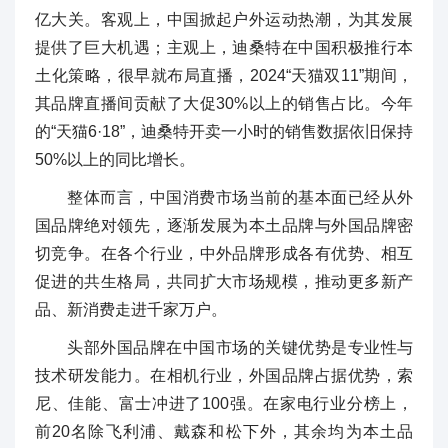
亿大关。客观上，中国掀起户外运动热潮，为其发展
提供了巨大机遇；主观上，迪桑特在中国积极推行本
土化策略，很早就布局直播，2024“天猫双11”期间，
其品牌直播间贡献了大促30%以上的销售占比。今年
的“天猫6·18”，迪桑特开卖一小时的销售数据依旧保持
50%以上的同比增长。
整体而言，中国消费市场当前的基本面已经从外
国品牌绝对领先，逐渐发展为本土品牌与外国品牌密
切竞争。在各个行业，中外品牌形成各有优势、相互
促进的共生格局，共同扩大市场规模，推动更多新产
品、新消费走进千家万户。
头部外国品牌在中国市场的关键优势是专业性与
技术研发能力。在相机行业，外国品牌占据优势，索
尼、佳能、富士冲进了100强。在家电行业分榜上，
前20名除飞利浦、戴森和松下外，其余均为本土品