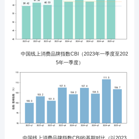
中国线上消费品牌指数CBI（2023年一季度至202
5年一季度）
中国线上消费品牌指数CBI的基期对比（以2023