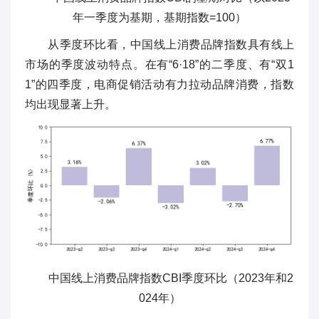
年一季度为基期，基期指数=100）
从季度环比看，中国线上消费品牌指数具有线上
市场的季度波动特点。在有“6·18”的二季度、有“双1
1”的四季度，电商促销活动有力拉动品牌消费，指数
均出现显著上升。
中国线上消费品牌指数CBI季度环比（2023年和2
024年）