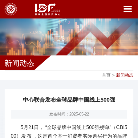
新闻动态
首页
>
新闻动态
中心联合发布全球品牌中国线上500强
发布时间：2025-05-22
5月21日， “全球品牌中国线上500强榜单”（CBI5
00）发布 ，这是首个基于消费者实际购买行为的品牌