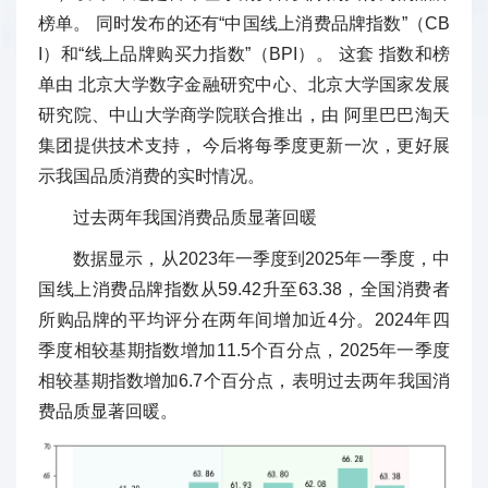
榜单。 同时发布的还有“中国线上消费品牌指数”（CB
I）和“线上品牌购买力指数”（BPI）。 这套 指数和榜
单由 北京大学数字金融研究中心、北京大学国家发展
研究院、中山大学商学院联合推出，由 阿里巴巴淘天
集团提供技术支持， 今后将每季度更新一次，更好展
示我国品质消费的实时情况。
过去两年我国消费品质显著回暖
数据显示，从2023年一季度到2025年一季度，中
国线上消费品牌指数从59.42升至63.38，全国消费者
所购品牌的平均评分在两年间增加近4分。2024年四
季度相较基期指数增加11.5个百分点，2025年一季度
相较基期指数增加6.7个百分点，表明过去两年我国消
费品质显著回暖。