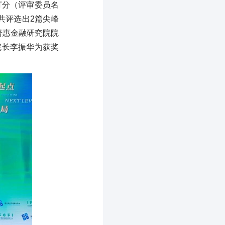
打分（评审委员名
台共评选出2篇尖峰
普惠金融研究院院
院长李振华为获奖