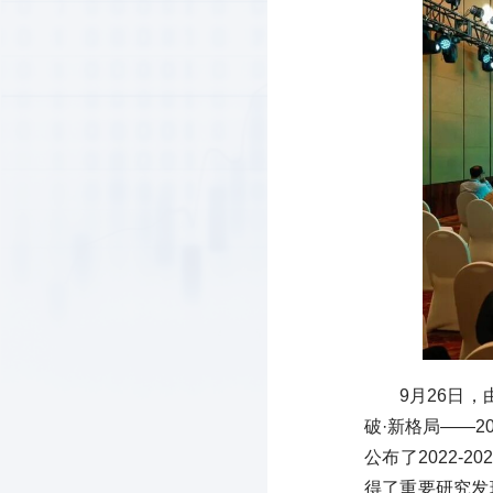
9月26日，
破·新格局——2
公布了2022
得了重要研究发