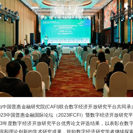
由中国普惠金融研究院(CAFI)联合数字经济开放研究平台共同承
023中国普惠金融国际论坛（2023IFCFI）暨数字经济开放研究
-2023年度数字经济开放研究平台优秀论文评选结果，以表彰在数
现和理论创新的学术研究成果，鼓励数字经济研究学者继续探