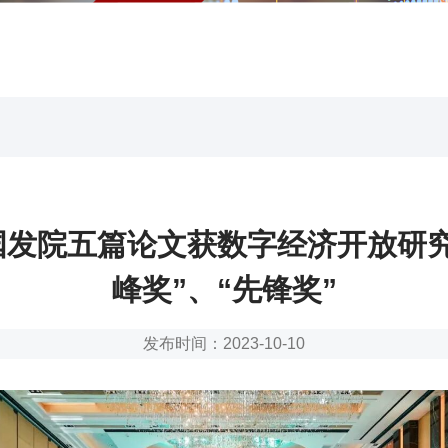
国发院五篇论文获数字经济开放研究
峰奖”、“先锋奖”
发布时间：2023-10-10