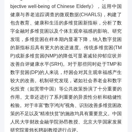
bjective well-being of Chinese Elderly》，运用中国
健康与养老追踪调查的微观数据(CHARLS)，构建了
包含教育、健康和生活的多维贫困新指标，分析了数
字金融对多维贫困以及个体主观幸福感的影响。研究
发现，多维贫困在样本期内显著下降，纳入数字贫困
的新指标后具有更大的改进速度。传统多维贫困(TM
P)或新多维贫困(NMP)的降低可显著减轻抑郁症状并
改善自评健康水平(SRH)。对于那些同时处于TMP和
数字贫困(DP)的人来说，纾困会对其主观幸福感产生
较大的改善。机制研究发现，诸如社会养老金和数字
化投资（如宽带中国）等公共政策扮演了十分重要的
作用。文章还进行了系列重要的异质性分析和稳健性
检验。对于丰富“数字鸿沟”视角、识别改善多维贫困政
策的不足以及“精准扶贫”的施政均具有重要意义。中国
人民大学财政金融学院孙昂教授、北京大学国家发展
研究院黄炜长聘副教授进行点评。