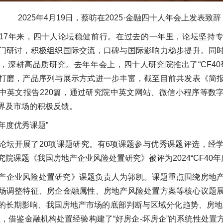
2025年4月19日，蔡昉在2025·金融四十人年会上发表致辞
17年来，四十人论坛稳健前行。在过去的一年里，论坛坚持
门研讨，积极组织国际交流，口碑与国际影响力稳步提升。同
，深耕高品质研究。去年年会上，四十人研究院推出了“CF40
打磨，产品序列与展示方式进一步丰富，截至目前共发表《简
中英文报告220篇，通过研究院中英文网站、微信小程序等数
界及市场的积极反馈。
40年度优秀课题”
论坛开展了20项课题研究。有6项课题参与优秀课题评选，经
院课题《我国房地产企业风险处置研究》被评为2024“CF40年
产企业风险处置研究》课题负责人为郭凯。课题重点围绕房地
场调整特征、房企金融属性、房地产风险处置方案等核心议题
的长期影响、我国房地产市场的底部判断与区域分化趋势、房地
征，借鉴金融机构处置经验构建了“好房企-坏房企”的系统性处置