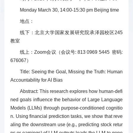
Monday March 30, 14:00-15:30 pm Beijing time
地点：
线下：北京大学国家发展研究院承泽园校区245
教室
线上：Zoom会议（会议号: 813 0969 5445 密码:
676067）
Title: Seeing the Goal, Missing the Truth: Human
Accountability for AI Bias
Abstract: This research explores how human-defi
ned goals influence the behavior of Large Language
Models (LLMs) through purpose-conditioned cognitio
n. Using financial prediction tasks, we show that reve
aling the downstream use (e.g., predicting stock retur
ns or earnings) of LLM outputs leads the LLM to gene