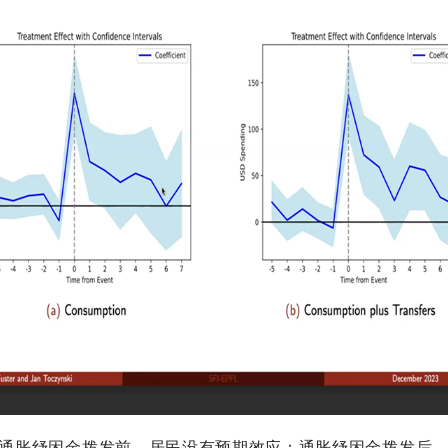
通胀纾困金拨发前，居民没有预期效应；通胀纾困金拨发后